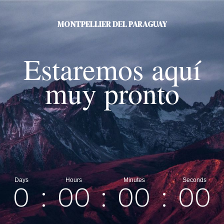
MONTPELLIER DEL PARAGUAY
Estaremos aquí
muy pronto
0
:
00
:
00
:
00